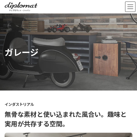
コ
ナ
ン
ビ
テ
ゲ
ン
ー
ツ
シ
へ
ョ
ス
ン
キ
に
ガレージ
ッ
移
プ
動
インダストリアル
無骨な素材と使い込まれた風合い。趣味と
実用が共存する空間。